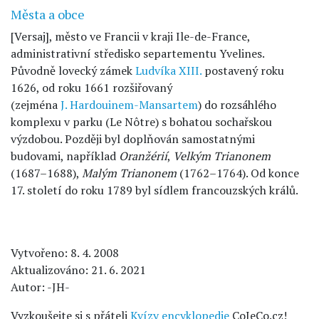
Města a obce
[Versaj], město ve Francii v kraji Ile-de-France,
administrativní středisko separtementu Yvelines.
Původně lovecký zámek
Ludvíka XIII.
postavený roku
1626, od roku 1661 rozšiřovaný
(zejména
J. Hardouinem-Mansartem
) do rozsáhlého
komplexu v parku (Le Nôtre) s bohatou sochařskou
výzdobou. Později byl doplňován samostatnými
budovami, například
Oranžérií
,
Velkým Trianonem
(1687–1688),
Malým Trianonem
(1762–1764). Od konce
17. století do roku 1789 byl sídlem francouzských králů.
Vytvořeno: 8. 4. 2008
Aktualizováno: 21. 6. 2021
Autor: -JH-
Vyzkoušejte si s přáteli
Kvízy encyklopedie
CoJeCo.cz!