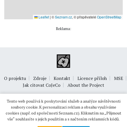
Leaflet
|
©
Seznam.cz
, © přispěvatelé
OpenStreetMap
Reklama:
O projektu
Zdroje
Kontakt
Licence příloh
MSE
Jak citovat CoJeCo
About the Project
Tento web používá k poskytování služeb a analýze návštěvnosti
soubory cookie. K personalizaci reklam a obsahu využíváme
cookies (např. od společnosti Seznam.cz). Kliknutím na „Přijmout
vše“ souhlasíte s jejich použitím a s načtením reklamních kódů.
© 1999-2026
OPTIMUS s.r.o.