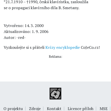
*21.7.1910 – †1990, česká klavíristka, zasloužila
se o propagaci klavírního díla B. Smetany.
Vytvořeno: 14. 3. 2000
Aktualizováno: 1. 9. 2006
Autor: -red-
Vyzkoušejte si s přáteli
Kvízy encyklopedie
CoJeCo.cz!
Reklama:
O projektu
Zdroje
Kontakt
Licence příloh
MSE