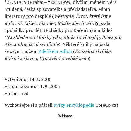
*22.7.1919 (Praha) – †28.7.1999, dívčím jménem Věra
Studená, česká spisovatelka a překladatelka. Mimo
literatury pro despělé (
Westonie
,
Život, který jsme
milovali
,
Růže z Flander
,
Říkáte abych věřil?
) psala
i pohádky pro děti (Pohádky pro Kačenku) a mládež
(
Na shledanou Mořský vlku, Mirka to ví nejlíp, Blues pro
Alexandru, Jarní symfonie
). Některé knihy napsala
se svým mužem
Zdeňkem Adlou
(
Kouzelná skříňka,
Krásná a slavná, Vyprávění o veliké zemi
).
Vytvořeno: 14. 3. 2000
Aktualizováno: 11. 9. 2006
Autor: -red-
Vyzkoušejte si s přáteli
Kvízy encyklopedie
CoJeCo.cz!
Reklama: