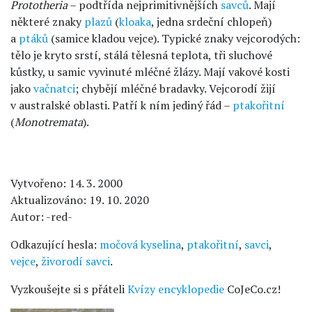
Prototheria
– podtřída nejprimitivnějších
savců
. Mají
některé znaky
plazů
(
kloaka
, jedna srdeční chlopeň)
a
ptáků
(samice kladou vejce). Typické znaky vejcorodých:
tělo je kryto srstí, stálá tělesná teplota, tři sluchové
kůstky, u samic vyvinuté mléčné žlázy. Mají vakové kosti
jako
vačnatci
; chybějí mléčné bradavky. Vejcorodí žijí
v australské oblasti. Patří k ním jediný řád –
ptakořitní
(
Monotremata
).
Vytvořeno: 14. 3. 2000
Aktualizováno: 19. 10. 2020
Autor: -red-
Odkazující hesla:
močová kyselina
,
ptakořitní
,
savci
,
vejce
,
živorodí savci
.
Vyzkoušejte si s přáteli
Kvízy encyklopedie
CoJeCo.cz!