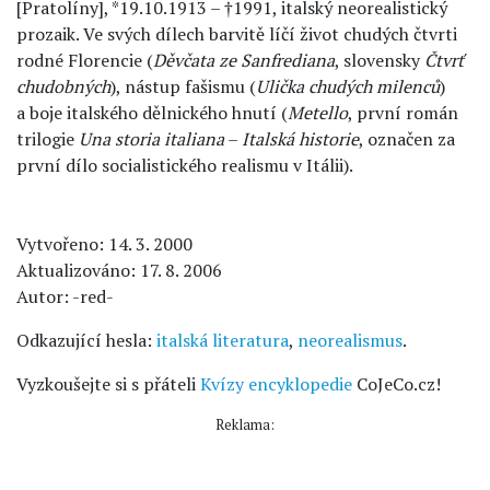
[Pratolíny], *19.10.1913 – †1991, italský neorealistický
prozaik. Ve svých dílech barvitě líčí život chudých čtvrti
rodné Florencie (
Děvčata ze Sanfrediana
, slovensky
Čtvrť
chudobných
), nástup fašismu (
Ulička chudých milenců
)
a boje italského dělnického hnutí (
Metello
, první román
trilogie
Una storia italiana
–
Italská historie
, označen za
první dílo socialistického realismu v Itálii).
Vytvořeno: 14. 3. 2000
Aktualizováno: 17. 8. 2006
Autor: -red-
Odkazující hesla:
italská literatura
,
neorealismus
.
Vyzkoušejte si s přáteli
Kvízy encyklopedie
CoJeCo.cz!
Reklama: