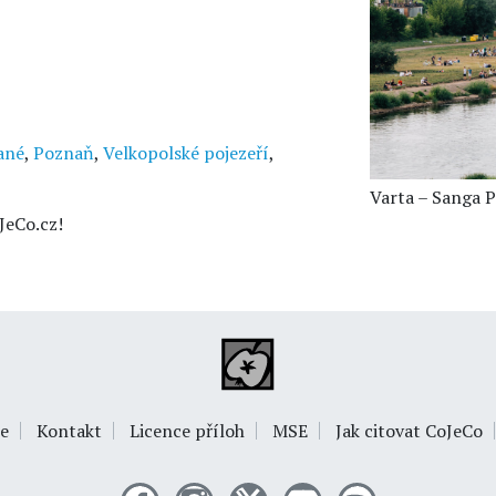
ané
,
Poznaň
,
Velkopolské pojezeří
,
Varta – Sanga P
JeCo.cz!
e
Kontakt
Licence příloh
MSE
Jak citovat CoJeCo