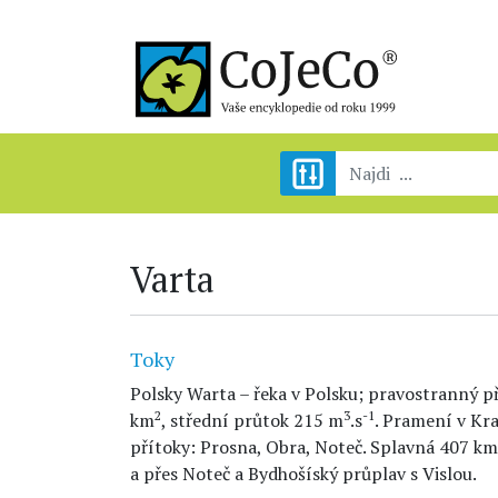
Varta
Toky
Polsky Warta – řeka v Polsku; pravostranný p
2
3
-1
km
, střední průtok 215 m
.s
. Pramení v Kr
přítoky: Prosna, Obra, Noteč. Splavná 407 k
a přes Noteč a Bydhošíský průplav s Vislou.