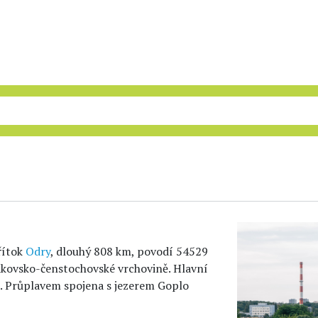
řítok
Odry
, dlouhý 808 km, povodí 54529
akovsko-čenstochovské vrchovině. Hlavní
m. Průplavem spojena s jezerem Goplo