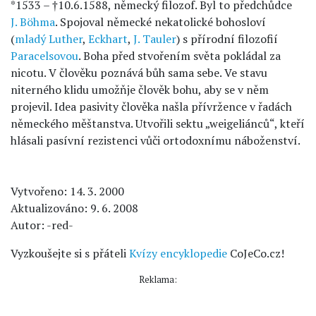
*1533 – †10.6.1588, německý filozof. Byl to předchůdce
J. Böhma
. Spojoval německé nekatolické bohosloví
(
mladý Luther
,
Eckhart
,
J. Tauler
) s přírodní filozofií
Paracelsovou
. Boha před stvořením světa pokládal za
nicotu. V člověku poznává bůh sama sebe. Ve stavu
niterného klidu umožňje člověk bohu, aby se v něm
projevil. Idea pasivity člověka našla přívržence v řadách
německého měštanstva. Utvořili sektu „weigeliánců“, kteří
hlásali pasívní rezistenci vůči ortodoxnímu náboženství.
Vytvořeno: 14. 3. 2000
Aktualizováno: 9. 6. 2008
Autor: -red-
Vyzkoušejte si s přáteli
Kvízy encyklopedie
CoJeCo.cz!
Reklama: