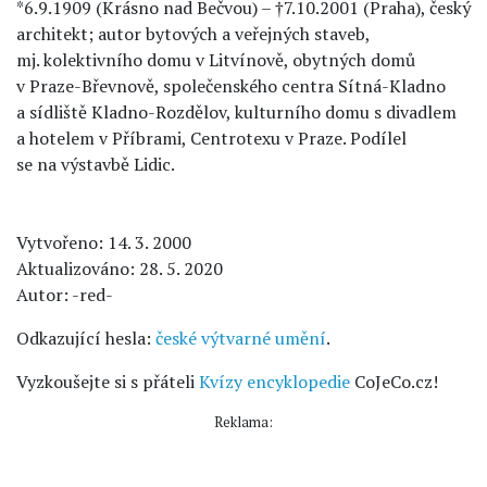
*6.9.1909 (Krásno nad Bečvou) – †7.10.2001 (Praha), český
architekt; autor bytových a veřejných staveb,
mj. kolektivního domu v Litvínově, obytných domů
v Praze-Břevnově, společenského centra Sítná-Kladno
a sídliště Kladno-Rozdělov, kulturního domu s divadlem
a hotelem v Příbrami, Centrotexu v Praze. Podílel
se na výstavbě Lidic.
Vytvořeno: 14. 3. 2000
Aktualizováno: 28. 5. 2020
Autor: -red-
Odkazující hesla:
české výtvarné umění
.
Vyzkoušejte si s přáteli
Kvízy encyklopedie
CoJeCo.cz!
Reklama: