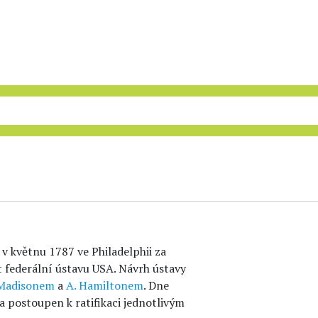
o v květnu 1787 ve Philadelphii za
t federální ústavu USA. Návrh ústavy
 Madisonem
a
A. Hamiltonem
. Dne
 a postoupen k ratifikaci jednotlivým