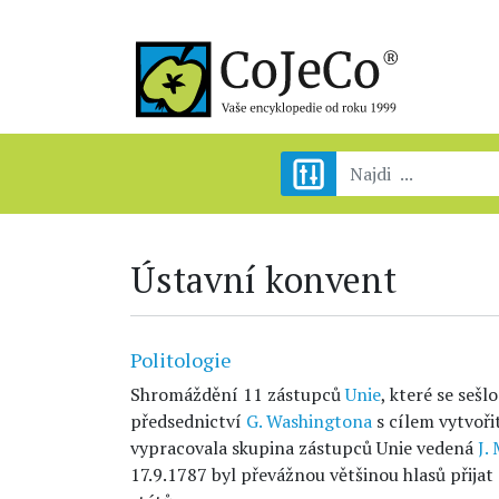
Ústavní konvent
Politologie
Shromáždění 11 zástupců
Unie
, které se sešl
předsednictví
G. Washingtona
s cílem vytvoři
vypracovala skupina zástupců Unie vedená
J.
17.9.1787 byl převážnou většinou hlasů přijat