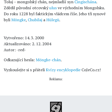
Toluj – mongolský chán, nejmladší syn
Čingischána
.
Zdědil původní otcovský
ulus
ve východním Mongolsku.
Do roku 1228 byl faktickým vládcem říše. Jeho tři synové
byli
Möngke
,
Chubilaj
a
Hülegü
.
Vytvořeno: 14. 3. 2000
Aktualizováno: 2. 12. 2004
Autor: -red-
Odkazující hesla:
Möngke-chán
.
Vyzkoušejte si s přáteli
Kvízy encyklopedie
CoJeCo.cz!
Reklama: