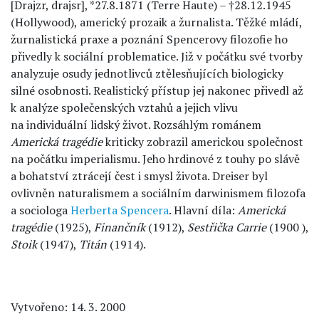
[Drajzr, drajsr], *27.8.1871 (Terre Haute) – †28.12.1945
(Hollywood), americký prozaik a žurnalista. Těžké mládí,
žurnalistická praxe a poznání Spencerovy filozofie ho
přivedly k sociální problematice. Již v počátku své tvorby
analyzuje osudy jednotlivců ztělesňujících biologicky
silné osobnosti. Realistický přístup jej nakonec přivedl až
k analýze společenských vztahů a jejich vlivu
na individuální lidský život. Rozsáhlým románem
Americká tragédie
kriticky zobrazil americkou společnost
na počátku imperialismu. Jeho hrdinové z touhy po slávě
a bohatství ztrácejí čest i smysl života. Dreiser byl
ovlivněn naturalismem a sociálním darwinismem filozofa
a sociologa
Herberta Spencera
. Hlavní díla:
Americká
tragédie
(1925),
Finančník
(1912),
Sestřička Carrie
(1900 ),
Stoik
(1947),
Titán
(1914).
Vytvořeno: 14. 3. 2000