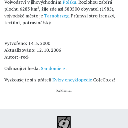
Vojvodství v jihovýchodním
Polsku
. Rozlohou zabírá
2
plochu 6283 km
, žije zde asi 580500 obyvatel (1985),
vojvodské město je
Tarnobrzeg
. Průmysl strojírenský,
textilní, potravinářský.
Vytvořeno: 14. 3. 2000
Aktualizováno: 12. 10. 2006
Autor: -red-
Odkazující hesla:
Sandomierz
.
Vyzkoušejte si s přáteli
Kvízy encyklopedie
CoJeCo.cz!
Reklama: