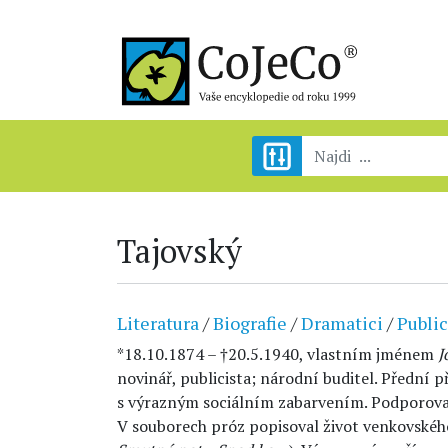
Tajovský
Literatura
/
Biografie
/
Dramatici
/
Public
*18.10.1874 – †20.5.1940, vlastním jménem
J
novinář, publicista; národní buditel. Přední p
s výrazným sociálním zabarvením. Podporova
V souborech próz popisoval život venkovského