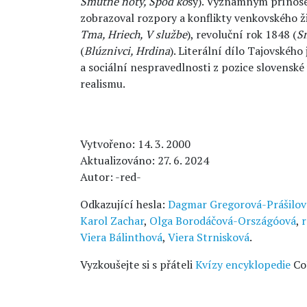
Smutné noty, Spod ko
sy). Významným přínosem
zobrazoval rozpory a konflikty venkovského ži
Tma, Hriech, V službe
), revoluční rok 1848 (
S
(
Blúznivci, Hrdina
). Literální dílo Tajovského
a sociální nespravedlnosti z pozice slovensk
realismu.
Vytvořeno: 14. 3. 2000
Aktualizováno: 27. 6. 2024
Autor: -red-
Odkazující hesla:
Dagmar Gregorová-Prášilov
Karol Zachar
,
Olga Borodáčová-Országóová
,
r
Viera Bálinthová
,
Viera Strnisková
.
Vyzkoušejte si s přáteli
Kvízy encyklopedie
Co