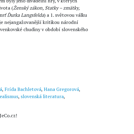
 byly jeho divadelní hry, v kterých
vota (
Ženský zákon, Statky – zmätky,
mrť Ďurka Langsfelda
) a 1. světovou válku
 je nejangažovanější kritikou národní
é venkovské chudiny v období slovenského
á
,
Frída Bachletová
,
Hana Gregorová
,
ealismus
,
slovenská literatura
,
JeCo.cz!