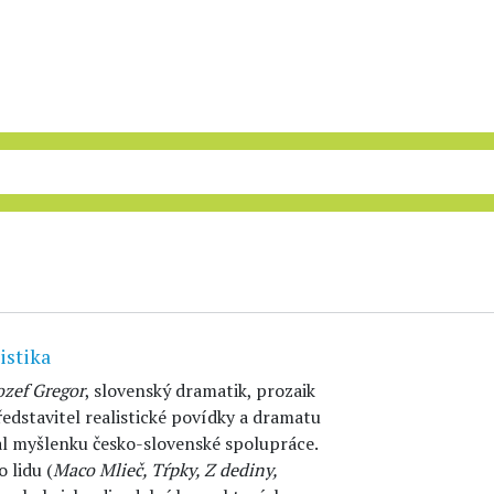
istika
ozef Gregor
, slovenský dramatik, prozaik
ředstavitel realistické povídky a dramatu
l myšlenku česko-slovenské spolupráce.
 lidu (
Maco Mlieč, Tŕpky, Z dediny,