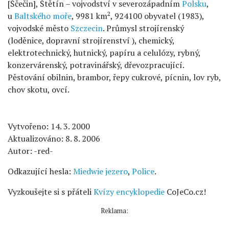
[Ščečin], Štětín – vojvodství v severozápadním
Polsku
,
2
u
Baltského moře
, 9981 km
, 924100 obyvatel (1983),
vojvodské město
Szczecin
. Průmysl strojírenský
(loděnice, dopravní strojírenství ), chemický,
elektrotechnický, hutnický, papíru a celulózy, rybný,
konzervárenský, potravinářský, dřevozpracující.
Pěstování obilnin, brambor, řepy cukrové, pícnin, lov ryb,
chov skotu, ovcí.
Vytvořeno: 14. 3. 2000
Aktualizováno: 8. 8. 2006
Autor: -red-
Odkazující hesla:
Miedwie jezero
,
Police
.
Vyzkoušejte si s přáteli
Kvízy encyklopedie
CoJeCo.cz!
Reklama: