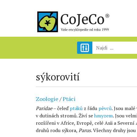
sýkorovití
Zoologie
/
Ptáci
Paridae
– čeleď
ptáků
z řádu
pěvců
. Jsou malé
v dutinách stromů. Živí se
hmyzem
. Jsou velm
rozšířeni v Africe, Evropě, celé Asii a Severní
druhů rodu sýkora,
Parus
. Všechny druhy jsou