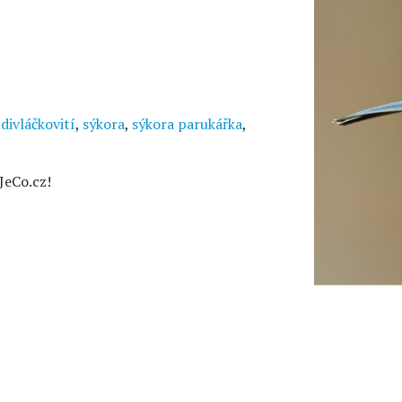
ivláčkovití
,
sýkora
,
sýkora parukářka
,
JeCo.cz!