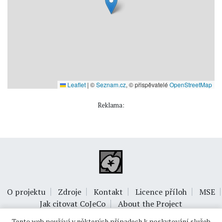
Leaflet
|
©
Seznam.cz
, © přispěvatelé
OpenStreetMap
Reklama:
O projektu
Zdroje
Kontakt
Licence příloh
MSE
Jak citovat CoJeCo
About the Project
Tento web používá v některých případech k poskytování služeb