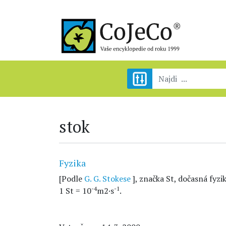
stok
Fyzika
[Podle
G. G. Stokese
], značka St, dočasná fyzi
-4
-1
1 St = 10
m2·s
.