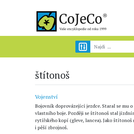
štítonoš
Vojenství
Bojovník doprovázející jezdce. Staral se mu 
vlastního boje. Později se štítonoš stal jízd
rytířského kopí (gleve, lancea). Jako štítonoš
i pěší zbrojnoš.