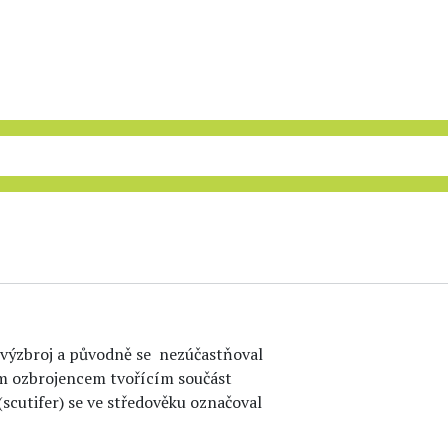
o výzbroj a původně se nezúčastňoval
ním ozbrojencem tvořícím součást
 (scutifer) se ve středověku označoval