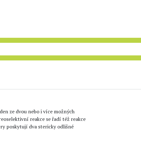
eden ze dvou nebo i více možných
eoselektivní reakce se řadí též reakce
ry poskytují dva stericky odlišné