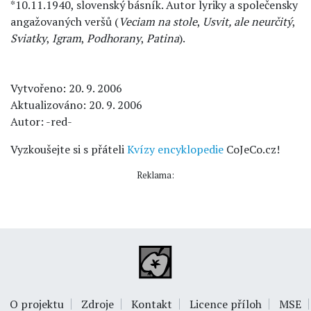
*10.11.1940, slovenský básník. Autor lyriky a společensky
angažovaných veršů (
Veciam na stole
,
Usvit, ale neurčitý
,
Sviatky
,
Igram
,
Podhorany
,
Patina
).
Vytvořeno: 20. 9. 2006
Aktualizováno: 20. 9. 2006
Autor: -red-
Vyzkoušejte si s přáteli
Kvízy encyklopedie
CoJeCo.cz!
Reklama:
O projektu
Zdroje
Kontakt
Licence příloh
MSE