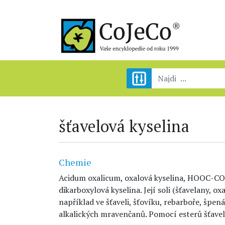
šťavelová kyselina
Chemie
Acidum oxalicum, oxalová kyselina, HOOC-COO
dikarboxylová kyselina. Její soli (šťavelany, ox
například ve šťaveli, šťovíku, rebarboře, špen
alkalických mravenčanů. Pomocí esterů šťavelo