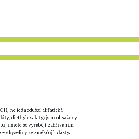
H, nejjednodušší alifatická
aláty, diethyloxaláty) jsou obsaženy
átu; uměle se vyrábějí zahříváním
vé kyseliny se změkčují plasty.