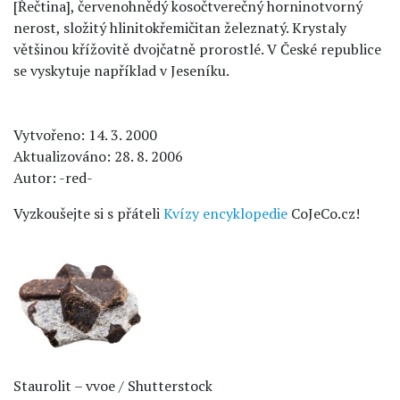
[Řečtina], červenohnědý kosočtverečný horninotvorný
nerost, složitý hlinitokřemičitan železnatý. Krystaly
většinou křížovitě dvojčatně prorostlé. V České republice
se vyskytuje například v Jeseníku.
Vytvořeno: 14. 3. 2000
Aktualizováno: 28. 8. 2006
Autor: -red-
Vyzkoušejte si s přáteli
Kvízy encyklopedie
CoJeCo.cz!
Staurolit – vvoe / Shutterstock