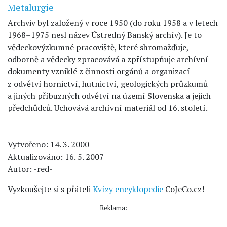
Metalurgie
Archviv byl založený v roce 1950 (do roku 1958 a v letech
1968–1975 nesl název Ústredný Banský archív). Je to
vědeckovýzkumné pracoviště, které shromažďuje,
odborně a vědecky zpracovává a zpřístupňuje archívní
dokumenty vzniklé z činnosti orgánů a organizací
z odvětví hornictví, hutnictví, geologických průzkumů
a jiných příbuzných odvětví na území Slovenska a jejich
předchůdců. Uchovává archívní materiál od 16. století.
Vytvořeno: 14. 3. 2000
Aktualizováno: 16. 5. 2007
Autor: -red-
Vyzkoušejte si s přáteli
Kvízy encyklopedie
CoJeCo.cz!
Reklama: