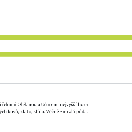
i řekami Olékmou a Učurem, nejvyšší hora
ých kovů, zlato, slída. Věčně zmrzlá půda.