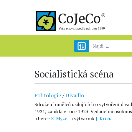
Socialistická scéna
Politologie
/
Divadlo
Sdružení umělců usilujících o vytvoření divad
1921, zanikla v roce 1923. Vedoucími osobno
a herec
R. Myzet
a výtvarník
J. Kroha
.