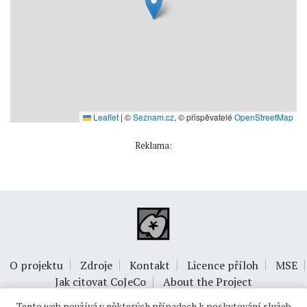
Leaflet
|
©
Seznam.cz
, © přispěvatelé
OpenStreetMap
Reklama:
O projektu
Zdroje
Kontakt
Licence příloh
MSE
Jak citovat CoJeCo
About the Project
Tento web používá v některých případech k poskytování služeb