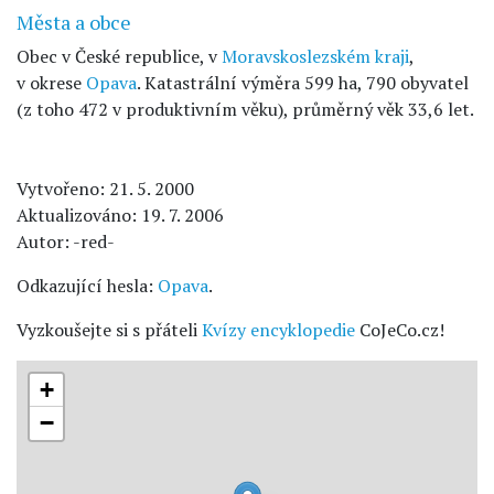
Města a obce
Obec v České republice, v
Moravskoslezském kraji
,
v okrese
Opava
. Katastrální výměra 599 ha, 790 obyvatel
(z toho 472 v produktivním věku), průměrný věk 33,6 let.
Vytvořeno: 21. 5. 2000
Aktualizováno: 19. 7. 2006
Autor: -red-
Odkazující hesla:
Opava
.
Vyzkoušejte si s přáteli
Kvízy encyklopedie
CoJeCo.cz!
+
−