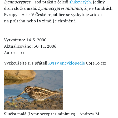
Lymnocryptes
– rod ptáků z čeledi
slukovitých
. Jediný
druh slučka malá,
Lymnocryptes minimus
, žije v tundrách
Evropy a Asie. V České republice se vyskytuje zřídka
na průtahu nebo i v zimě. Je chráněná.
Vytvořeno: 14. 3. 2000
Aktualizováno: 30. 11. 2006
Autor: -red-
Vyzkoušejte si s přáteli
Kvízy encyklopedie
CoJeCo.cz!
Slučka malá (Lymnocryptes minimus) – Andrew M.