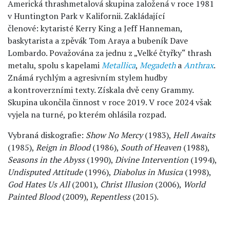
Americká thrashmetalová skupina založená v roce 1981
v Huntington Park v Kalifornii. Zakládající
členové: kytaristé Kerry King a Jeff Hanneman,
baskytarista a zpěvák Tom Araya a bubeník Dave
Lombardo. Považována za jednu z „Velké čtyřky“ thrash
metalu, spolu s kapelami
Metallica
,
Megadeth
a
Anthrax
.
Známá rychlým a agresivním stylem hudby
a kontroverzními texty. Získala dvě ceny Grammy.
Skupina ukončila činnost v roce 2019. V roce 2024 však
vyjela na turné, po kterém ohlásila rozpad.
Vybraná diskografie:
Show No Mercy
(1983),
Hell Awaits
(1985),
Reign in Blood
(1986),
South of Heaven
(1988),
Seasons in the Abyss
(1990),
Divine Intervention
(1994),
Undisputed Attitude
(1996),
Diabolus in Musica
(1998),
God Hates Us All
(2001),
Christ Illusion
(2006),
World
Painted Blood
(2009),
Repentless
(2015).