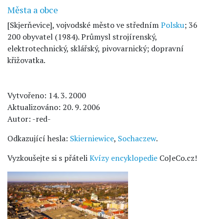
Města a obce
[Skjerňevice], vojvodské město ve středním
Polsku
; 36
200 obyvatel (1984). Průmysl strojírenský,
elektrotechnický, sklářský, pivovarnický; dopravní
křižovatka.
Vytvořeno: 14. 3. 2000
Aktualizováno: 20. 9. 2006
Autor: -red-
Odkazující hesla:
Skierniewice
,
Sochaczew
.
Vyzkoušejte si s přáteli
Kvízy encyklopedie
CoJeCo.cz!