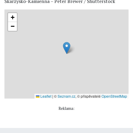
Skarżysko-Kamienna – Peter Brewer / Shutterstock
+
−
Leaflet
|
©
Seznam.cz
, © přispěvatelé
OpenStreetMap
Reklama: