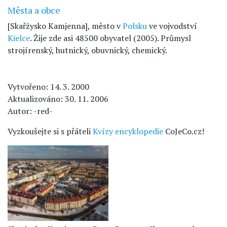
Města a obce
[Skařżysko Kamjenna], město v
Polsku
ve vojvodství
Kielce
. Žije zde asi 48500 obyvatel (2005). Průmysl
strojírenský, hutnický, obuvnický, chemický.
Vytvořeno: 14. 3. 2000
Aktualizováno: 30. 11. 2006
Autor: -red-
Vyzkoušejte si s přáteli
Kvízy encyklopedie
CoJeCo.cz!