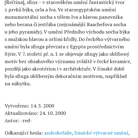
[Řečtina], sfinx – v starověkém umění fantastický tvor
z prvků býka, orla a lva. Ve staroegyptském umění
monumentální socha s tělem Iva a hlavou panovníka
nebo berana či jestřába (nejznámější Raachefova socha
u jeho pyramidy). V umění Předního východu socha býka
s mužskou hlavou a orlími křídly. Do řeckého výtvarného
umění byla sfinga převzata z Egypta prostřednictvím
Sýrie. V 7. století př. n. l. se objevuje sfingy jako oblíbený
motiv bez obsahového významu zvláště v řecké keramice,
později jako akrotérion i v architektuře. V římské době
byla sfinga oblíbeným dekoračním motivem, například
na nábytku.
Vytvořeno: 14. 3. 2000
Aktualizováno: 24. 10. 2000
Autor: -red-
Odkazující hesla:
androkefalie
,
foinické výtvarné umění
,