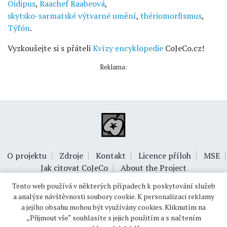
Oidipus
,
Raachef Raabeová
,
skytsko-sarmatské výtvarné umění
,
thériomorfismus
,
Týfón
.
Vyzkoušejte si s přáteli
Kvízy encyklopedie
CoJeCo.cz!
Reklama:
O projektu
Zdroje
Kontakt
Licence příloh
MSE
Jak citovat CoJeCo
About the Project
Tento web používá v některých případech k poskytování služeb
a analýze návštěvnosti soubory cookie. K personalizaci reklamy
a jejího obsahu mohou být využívány cookies. Kliknutím na
„Přijmout vše“ souhlasíte s jejich použitím a s načtením