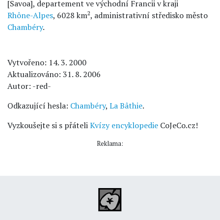
[Savoa], departement ve východní Francii v kraji
2
Rhône-Alpes
, 6028 km
, administrativní středisko město
Chambéry
.
Vytvořeno: 14. 3. 2000
Aktualizováno: 31. 8. 2006
Autor: -red-
Odkazující hesla:
Chambéry
,
La Bâthie
.
Vyzkoušejte si s přáteli
Kvízy encyklopedie
CoJeCo.cz!
Reklama: