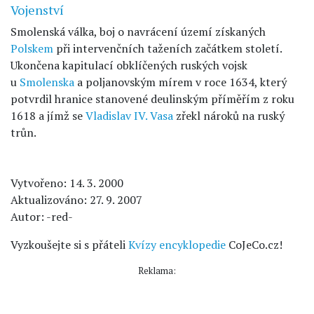
Vojenství
Smolenská válka, boj o navrácení území získaných
Polskem
při intervenčních taženích začátkem století.
Ukončena kapitulací obklíčených ruských vojsk
u
Smolenska
a poljanovským mírem v roce 1634, který
potvrdil hranice stanovené deulinským příměřím z roku
1618 a jímž se
Vladislav IV. Vasa
zřekl nároků na ruský
trůn.
Vytvořeno: 14. 3. 2000
Aktualizováno: 27. 9. 2007
Autor: -red-
Vyzkoušejte si s přáteli
Kvízy encyklopedie
CoJeCo.cz!
Reklama: