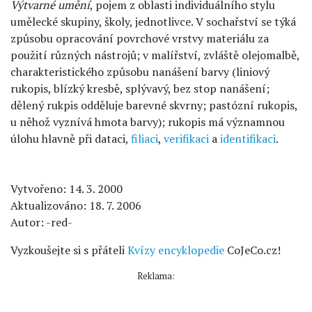
Výtvarné umění
, pojem z oblasti individuálního stylu
umělecké skupiny, školy, jednotlivce. V sochařství se týká
způsobu opracování povrchové vrstvy materiálu za
použití různých nástrojů; v malířství, zvláště olejomalbě,
charakteristického způsobu nanášení barvy (liniový
rukopis, blízký kresbě, splývavý, bez stop nanášení;
dělený rukpis odděluje barevné skvrny; pastózní rukopis,
u něhož vyznívá hmota barvy); rukopis má významnou
úlohu hlavně při dataci,
filiaci
,
verifikaci
a
identifikaci
.
Vytvořeno: 14. 3. 2000
Aktualizováno: 18. 7. 2006
Autor: -red-
Vyzkoušejte si s přáteli
Kvízy encyklopedie
CoJeCo.cz!
Reklama: