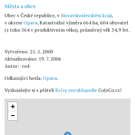
Města a obce
Obec v České republice, v
Moravskoslezském kraji
,
v okrese
Opava
. Katastrální výměra 664 ha, 604 obyvatel
(z toho 364 v produktivním věku), průměrný věk 34,9 let.
Vytvořeno: 21. 5. 2000
Aktualizováno: 19. 7. 2006
Autor: -red-
Odkazující hesla:
Opava
.
Vyzkoušejte si s přáteli
Kvízy encyklopedie
CoJeCo.cz!
+
−