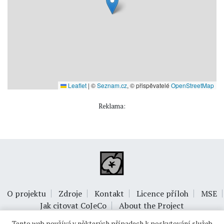
Leaflet
|
©
Seznam.cz
, © přispěvatelé
OpenStreetMap
Reklama:
O projektu
Zdroje
Kontakt
Licence příloh
MSE
Jak citovat CoJeCo
About the Project
Tento web používá v některých případech k poskytování služeb