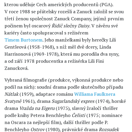
kterou uděluje Cech amerických producentů (PGA).
V roce 1988 se přátelsky rozešli a Zanuck založil se svou
třetí ženou společnost Zanuck Company, jejímž prvním
počinem byl oscarový
Řidič slečny Daisy
. V závěru své
kariéry často spolupracoval s režisérem
Timem Burtonem
. Jeho manželkami byly herečky Lili
Gentleová (1958-1968), s níž měl dvě dcery, Linda
Harrisonová (1969-1978), která mu porodila dva syny,
a od září 1978 producentka a režisérka Lili Fini
Zanucková.
Vybraná filmografie (produkce, výkonná produkce nebo
podíl na nich): soudní drama podle skutečného případu
Nátlak
(1959), adaptace románu
Williama Faulknera
Svatyně
1961), drama
Sugarlandský expres
(1974), horské
drama
Vražda na Eigeru
(1975), slavný žraločí thriller
podle knihy Petera Benchleyho
Čelisti
(1975; nominace
na Oscara za nejlepší film), další thriller podle P.
Benchleyho
Ostrov
(1980), právnické drama
Rozsudek