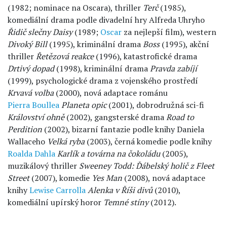
(1982; nominace na Oscara), thriller
Terč
(1985),
komediální drama podle divadelní hry Alfreda Uhryho
Řidič slečny Daisy
(1989;
Oscar
za nejlepší film), western
Divoký Bill
(1995), kriminální drama
Boss
(1995), akční
thriller
Řetězová reakce
(1996), katastrofické drama
Drtivý dopad
(1998), kriminální drama
Pravda zabíjí
(1999), psychologické drama z vojenského prostředí
Krvavá volba
(2000), nová adaptace románu
Pierra Boullea
Planeta opic
(2001), dobrodružná sci-fi
Království ohně
(2002), gangsterské drama
Road to
Perdition
(2002), bizarní fantazie podle knihy Daniela
Wallaceho
Velká ryba
(2003), černá komedie podle knihy
Roalda Dahla
Karlík a továrna na čokoládu
(2005),
muzikálový thriller
Sweeney Todd: Ďábelský holič z Fleet
Street
(2007), komedie
Yes Man
(2008), nová adaptace
knihy
Lewise Carrolla
Alenka v Říši divů
(2010),
komediální upírský horor
Temné stíny
(2012).