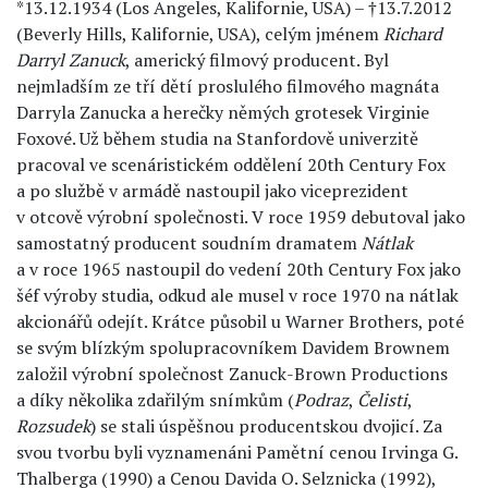
*13.12.1934 (Los Angeles, Kalifornie, USA) – †13.7.2012
(Beverly Hills, Kalifornie, USA), celým jménem
Richard
Darryl Zanuck
, americký filmový producent. Byl
nejmladším ze tří dětí proslulého filmového magnáta
Darryla Zanucka a herečky němých grotesek Virginie
Foxové. Už během studia na Stanfordově univerzitě
pracoval ve scenáristickém oddělení 20th Century Fox
a po službě v armádě nastoupil jako viceprezident
v otcově výrobní společnosti. V roce 1959 debutoval jako
samostatný producent soudním dramatem
Nátlak
a v roce 1965 nastoupil do vedení 20th Century Fox jako
šéf výroby studia, odkud ale musel v roce 1970 na nátlak
akcionářů odejít. Krátce působil u Warner Brothers, poté
se svým blízkým spolupracovníkem Davidem Brownem
založil výrobní společnost Zanuck-Brown Productions
a díky několika zdařilým snímkům (
Podraz
,
Čelisti
,
Rozsudek
) se stali úspěšnou producentskou dvojicí. Za
svou tvorbu byli vyznamenáni Pamětní cenou Irvinga G.
Thalberga (1990) a Cenou Davida O. Selznicka (1992),