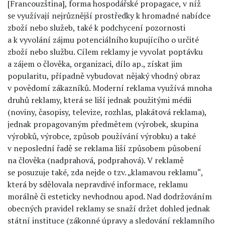
[Francouzština], forma hospodářské propagace, v níž
se využívají nejrůznější prostředky k hromadné nabídce
zboží nebo služeb, také k podchycení pozornosti
a k vyvolání zájmu potenciálního kupujícího o určité
zboží nebo službu. Cílem reklamy je vyvolat poptávku
a zájem o člověka, organizaci, dílo ap., získat jim
popularitu, případně vybudovat nějaký vhodný obraz
v povědomí zákazníků. Moderní reklama využívá mnoha
druhů reklamy, která se liší jednak použitými médii
(noviny, časopisy, televize, rozhlas, plakátová reklama),
jednak propagovaným předmětem (výrobek, skupina
výrobků, výrobce, způsob používání výrobku) a také
v neposlední řadě se reklama liší způsobem působení
na člověka (nadprahová, podprahová). V reklamě
se posuzuje také, zda nejde o tzv. „klamavou reklamu“,
která by sdělovala nepravdivé informace, reklamu
morálně či esteticky nevhodnou apod. Nad dodržováním
obecných pravidel reklamy se snaží držet dohled jednak
státní instituce (zákonné úpravy a sledování reklamního