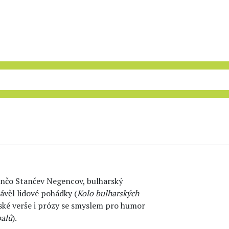
enčo Stančev Negencov, bulharský
ávěl lidové pohádky (
Kolo bulharských
tské verše i prózy se smyslem pro humor
balů
).