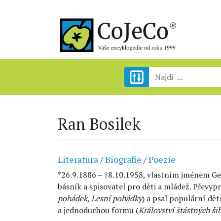
Ran Bosilek
Literatura
/
Biografie
/
Poezie
*26.9.1886 – †8.10.1958, vlastním jménem G
básník a spisovatel pro děti a mládež. Převypr
pohádek
,
Lesní pohádky
) a psal populární dě
a jednoduchou formu (
Království štástných ši