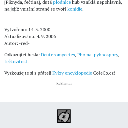
[Piknyda, řečtina], dutá
plodnice
hub vzniklá nepohlavně,
na jejíž vnitřní straně se tvoří
konidie
.
Vytvořeno: 14. 3. 2000
Aktualizováno: 4. 9. 2006
Autor: -red-
Odkazující hesla:
Deuteromycetes
,
Phoma
,
pyknospory
,
tečkovitost
.
Vyzkoušejte si s přáteli
Kvízy encyklopedie
CoJeCo.cz!
Reklama: