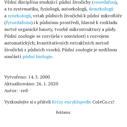
Vědní disciplína studující půdní živočichy (
zooedafon
),
a to systematiku, fyziologii, autoekologii,
demekologii
a
synekologii
, vztah půdních živočichů k půdní mikroflóře
(
fytoedafonu
) i k půdnímu prostředí, hlavně k rozkladu
mrtvé organické hmoty, tvorbě mikrostruktury a půdy.
Půdní zoologie se rozvíjela v souvislosti s rozvojem
automatických, kvantitativních extrakčních metod
živočichů z půdních vzorků. Půdní zoologie je nedílnou
součástí
půdní biologie
.
Vytvořeno: 14. 3. 2000
Aktualizováno: 26. 1. 2020
Autor: -red-
Vyzkoušejte si s přáteli
Kvízy encyklopedie
CoJeCo.cz!
Reklama: