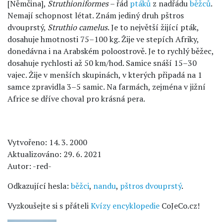
[Němčina],
Struthioniformes
– řád
ptáků
z nadřádu
běžců
.
Nemají schopnost létat. Znám jediný druh pštros
dvouprstý,
Struthio camelus
. Je to největší žijící pták,
dosahuje hmotnosti 75–100 kg. Žije ve stepích Afriky,
donedávna i na Arabském poloostrově. Je to rychlý běžec,
dosahuje rychlosti až 50 km/hod. Samice snáší 15–30
vajec. Žije v menších skupinách, v kterých připadá na 1
samce zpravidla 3–5 samic. Na farmách, zejména v jižní
Africe se dříve choval pro krásná pera.
Vytvořeno: 14. 3. 2000
Aktualizováno: 29. 6. 2021
Autor: -red-
Odkazující hesla:
běžci
,
nandu
,
pštros dvouprstý
.
Vyzkoušejte si s přáteli
Kvízy encyklopedie
CoJeCo.cz!