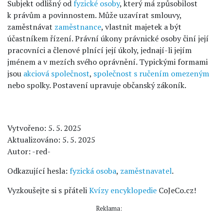
Subjekt odlišný od
fyzické osoby
, který má způsobilost
k právům a povinnostem. Může uzavírat smlouvy,
zaměstnávat
zaměstnance
, vlastnit majetek a být
účastníkem řízení. Právní úkony právnické osoby činí její
pracovníci a členové plnící její úkoly, jednají-li jejím
jménem a v mezích svého oprávnění. Typickými formami
jsou
akciová společnost
,
společnost s ručením omezeným
nebo spolky. Postavení upravuje občanský zákoník.
Vytvořeno: 5. 5. 2025
Aktualizováno: 5. 5. 2025
Autor: -red-
Odkazující hesla:
fyzická osoba
,
zaměstnavatel
.
Vyzkoušejte si s přáteli
Kvízy encyklopedie
CoJeCo.cz!
Reklama: