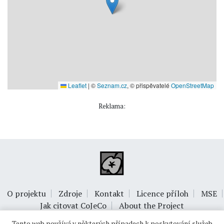
Leaflet
|
©
Seznam.cz
, © přispěvatelé
OpenStreetMap
Reklama:
O projektu
Zdroje
Kontakt
Licence příloh
MSE
Jak citovat CoJeCo
About the Project
Tento web používá v některých případech k poskytování služeb