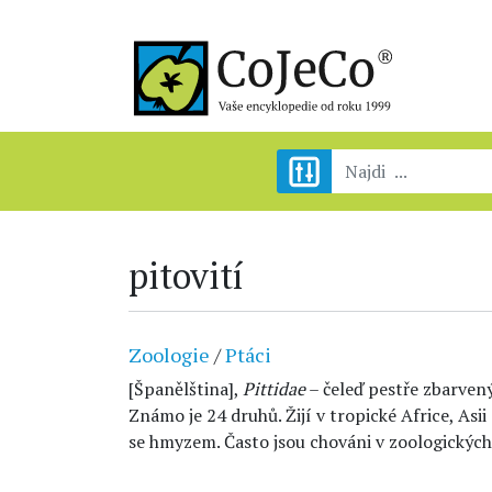
pitovití
Zoologie
/
Ptáci
[Španělština],
Pittidae
– čeleď pestře zbarve
Známo je 24 druhů. Žijí v tropické Africe, Asii 
se hmyzem. Často jsou chováni v zoologických