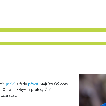
ných
ptáků
z řádu
pěvců
. Mají krátký ocas.
a Oceánii. Obývají pralesy. Živí
 zahradách.