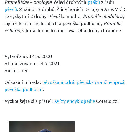
Prunellidae
–
zoologie
, čeleď drobných
ptáků
z řádu
pěvců
. Známo 12 druhů. Žijí v horách Evropy a Asie. V ČR
se vyskytují 2 druhy. Pěvuška modrá,
Prunella modularis
,
žije i v lesích a zahradách a pěvuška podhorní,
Prunella
collaris
, v horách nad hranicí lesa. Oba druhy chráněné.
Vytvořeno: 14. 3. 2000
Aktualizováno: 14. 7. 2021
Autor: -red-
Odkazující hesla:
pěvuška modrá
,
pěvuška oranžovoprsá
,
pěvuška podhorní
.
Vyzkoušejte si s přáteli
Kvízy encyklopedie
CoJeCo.cz!