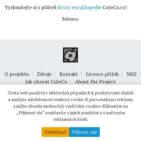
Vyzkoušejte si s přáteli
Kvízy encyklopedie
CoJeCo.cz!
Reklama:
O projektu
Zdroje
Kontakt
Licence příloh
MSE
Jak citovat CoJeCo
About the Project
Tento web používá v některých případech k poskytování služeb
a analýze návštěvnosti soubory cookie. K personalizaci reklamy
a jejího obsahu mohou být využívány cookies. Kliknutím na
„Přijmout vše“ souhlasíte s jejich použitím a s načtením
reklamních kódů.
© 1999-2026
OPTIMUS s.r.o.
Odmítnout
Přijmout vše