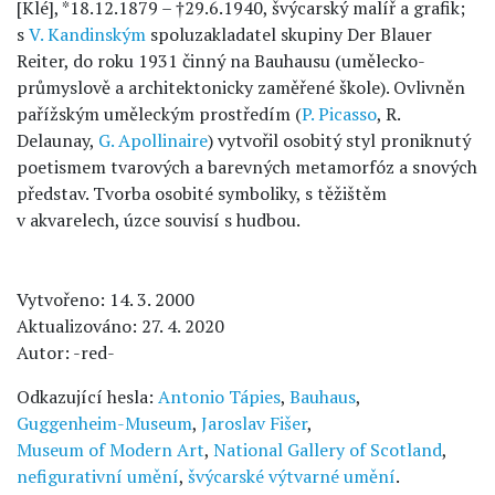
[Klé], *18.12.1879 – †29.6.1940, švýcarský malíř a grafik;
s
V. Kandinským
spoluzakladatel skupiny Der Blauer
Reiter, do roku 1931 činný na Bauhausu (umělecko-
průmyslově a architektonicky zaměřené škole). Ovlivněn
pařížským uměleckým prostředím (
P. Picasso
, R.
Delaunay,
G. Apollinaire
) vytvořil osobitý styl proniknutý
poetismem tvarových a barevných metamorfóz a snových
představ. Tvorba osobité symboliky, s těžištěm
v akvarelech, úzce souvisí s hudbou.
Vytvořeno: 14. 3. 2000
Aktualizováno: 27. 4. 2020
Autor: -red-
Odkazující hesla:
Antonio Tápies
,
Bauhaus
,
Guggenheim-Museum
,
Jaroslav Fišer
,
Museum of Modern Art
,
National Gallery of Scotland
,
nefigurativní umění
,
švýcarské výtvarné umění
.