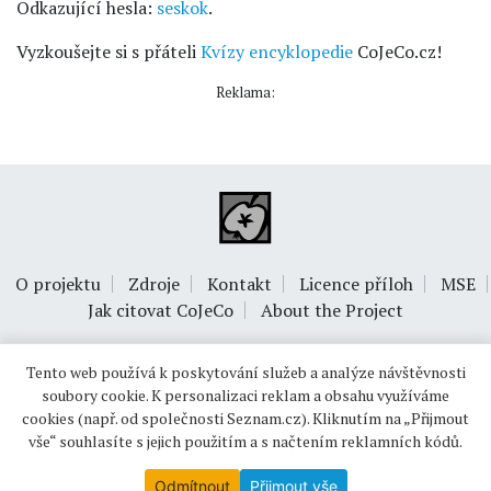
Odkazující hesla:
seskok
.
Vyzkoušejte si s přáteli
Kvízy encyklopedie
CoJeCo.cz!
Reklama:
O projektu
Zdroje
Kontakt
Licence příloh
MSE
Jak citovat CoJeCo
About the Project
Tento web používá k poskytování služeb a analýze návštěvnosti
soubory cookie. K personalizaci reklam a obsahu využíváme
cookies (např. od společnosti Seznam.cz). Kliknutím na „Přijmout
vše“ souhlasíte s jejich použitím a s načtením reklamních kódů.
© 1999-2026
OPTIMUS s.r.o.
Odmítnout
Přijmout vše