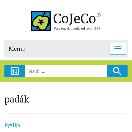
Menu:
padák
Fyzika