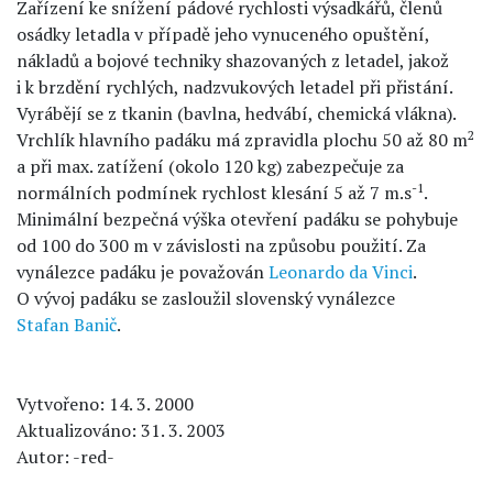
Zařízení ke snížení pádové rychlosti výsadkářů, členů
osádky letadla v případě jeho vynuceného opuštění,
nákladů a bojové techniky shazovaných z letadel, jakož
i k brzdění rychlých, nadzvukových letadel při přistání.
Vyrábějí se z tkanin (bavlna, hedvábí, chemická vlákna).
2
Vrchlík hlavního padáku má zpravidla plochu 50 až 80 m
a při max. zatížení (okolo 120 kg) zabezpečuje za
-1
normálních podmínek rychlost klesání 5 až 7 m.s
.
Minimální bezpečná výška otevření padáku se pohybuje
od 100 do 300 m v závislosti na způsobu použití. Za
vynálezce padáku je považován
Leonardo da Vinci
.
O vývoj padáku se zasloužil slovenský vynálezce
Stafan Banič
.
Vytvořeno: 14. 3. 2000
Aktualizováno: 31. 3. 2003
Autor: -red-