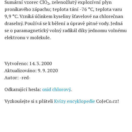
Sumární vzorec ClO
, zelenožlutý explozívní plyn
2
pronikavého zápachu; teplota tání -76 °C, teplota varu
9,9 °C. Vzniká účinkem kyseliny šťavelové na chlorečnan
draselný. Používá se k bělení a úpravě pitné vody. Jedná
se o paramagnetický volný radikál díky jednomu volnému
elektronu v molekule.
Vytvořeno: 14. 3. 2000
Aktualizováno: 9. 9. 2020
Autor: -red-
Odkazující hesla:
oxid chlorový
.
Vyzkoušejte si s přáteli
Kvízy encyklopedie
CoJeCo.cz!