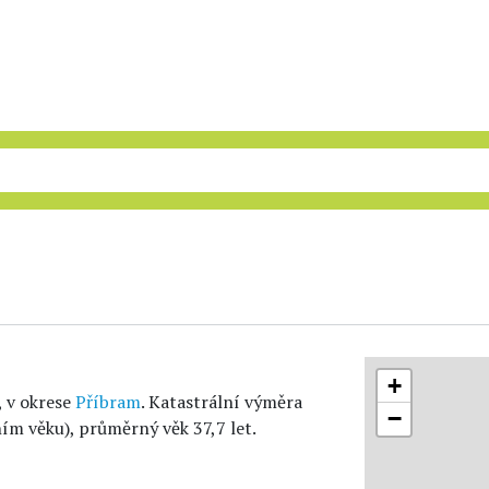
+
, v okrese
Příbram
. Katastrální výměra
−
ím věku), průměrný věk 37,7 let.