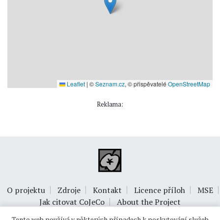
Leaflet
|
©
Seznam.cz
, © přispěvatelé
OpenStreetMap
Reklama:
O projektu
Zdroje
Kontakt
Licence příloh
MSE
Jak citovat CoJeCo
About the Project
Tento web používá v některých případech k poskytování služeb